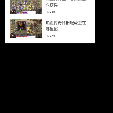
么获得
07-30
热血传奇怀旧服虎卫在
哪里招
07-29