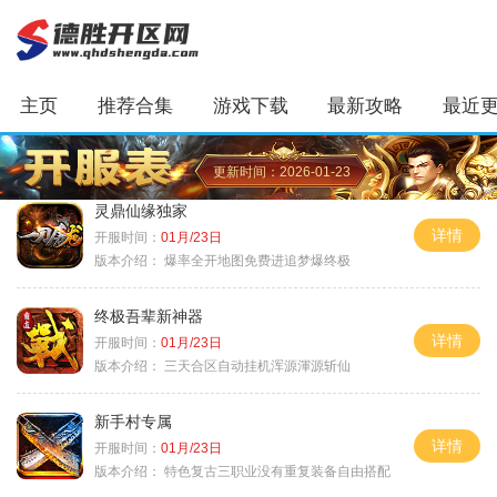
主页
推荐合集
游戏下载
最新攻略
最近
更新时间：2026-01-23
灵鼎仙缘独家
详情
开服时间：
01月/23日
版本介绍：
爆率全开地图免费进追梦爆终极
终极吾辈新神器
详情
开服时间：
01月/23日
版本介绍：
三天合区自动挂机浑源渾源斩仙
新手村专属
详情
开服时间：
01月/23日
版本介绍：
特色复古三职业没有重复装备自由搭配