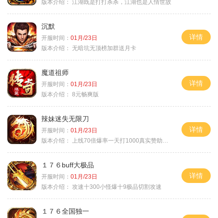
版本介绍：
江湖既是打打杀杀，江湖也是人情世故
沉默
详情
开服时间：
01月/23日
版本介绍：
无暗坑无顶榜加群送月卡
魔道祖师
详情
开服时间：
01月/23日
版本介绍：
8元畅爽版
辣妹迷失无限刀
详情
开服时间：
01月/23日
版本介绍：
上线70倍爆率一天打1000真实赞助一夜终
１７６buff大极品
详情
开服时间：
01月/23日
版本介绍：
攻速十300小怪爆十9极品切割攻速
１７６全国独一