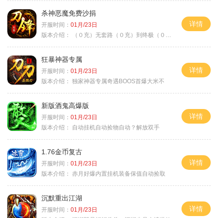
杀神恶魔免费沙捐
详情
开服时间：
01月/23日
版本介绍：
（０充）无套路（０充）到终极（０充）爽
狂暴神器专属
详情
开服时间：
01月/23日
版本介绍：
独家神器专属奇遇BOOS首爆大米不
新版酒鬼高爆版
详情
开服时间：
01月/23日
版本介绍：
自动挂机自动捡物自动？解放双手
1.76金币复古
详情
开服时间：
01月/23日
版本介绍：
赤月好爆内置挂机装备保值自动捡取
沉默重出江湖
详情
开服时间：
01月/23日