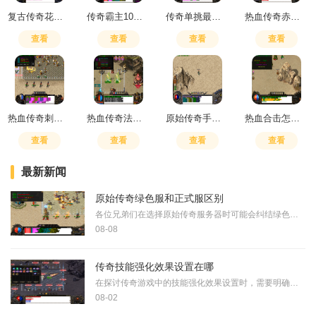
复古传奇花钱厉害吗
传奇霸主10倍经验卷怎么用
传奇单挑最强职业
热血传奇赤月都爆什么装备
查看
查看
查看
查看
热血传奇刺杀多少级
热血传奇法师灭天火厉害还是疾光电影
原始传奇手游时装佩戴什么好
热血合击怎么换英雄技能
查看
查看
查看
查看
最新新闻
原始传奇绿色服和正式服区别
各位兄弟们在选择原始传奇服务器时可能会纠结绿色服和正式服到底有什么不同，其实最大的区别在于游戏内道具获取方式的变化。在正式服中很多需要用元宝购买的道具，到了绿色服
08-08
传奇技能强化效果设置在哪
在探讨传奇游戏中的技能强化效果设置时，需要明确这一环节通常涉及游戏内的特定界面或功能区域。玩家通过访问这些设置区域，可以对已学习的技能进行属性提升、效果调整或等级
08-02