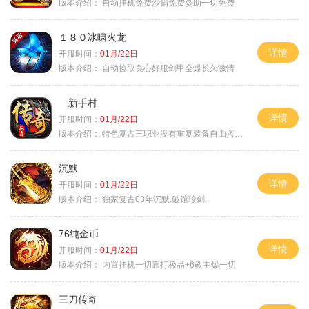
版本介绍：
自动挂机免费沙捐免费赞助一切免费
１８０冰啸火龙
详情
开服时间：
01月/22日
版本介绍：
自动捡取良心好服剑甲全爆长久激情
新手村
详情
开服时间：
01月/22日
版本介绍：
特色复古三职业没有重复装备自由搭配私
沉默
详情
开服时间：
01月/22日
版本介绍：
独家复古03年沉默.破馆珍剑.
76纯金币
详情
开服时间：
01月/22日
版本介绍：
内置挂机一切靠打极品+6教主爆一切
三刀传奇