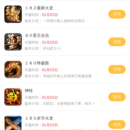
１８２最新火龙
详情
开服时间：
01月/22日
版本介绍：
一切靠打散人福利绝无暗坑
８０星王合击
详情
开服时间：
01月/22日
版本介绍：
怀旧星王+1
１８０终极新
详情
开服时间：
01月/22日
版本介绍：
等级好升散人好混来打终极必爆
神转
详情
开服时间：
01月/22日
版本介绍：
无暗坑、全新独家第三季、快乐？
１８０岁月火龙
详情
开服时间：
01月/22日