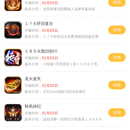
详情
开服时间：
01月/22日
版本介绍：
全部有爆无隐藏散人追梦装备保值
１７６怀旧复古
详情
开服时间：
01月/22日
版本介绍：
１７６特色玩法免费满级拾取鉴定爽
１８５火龍⑵合⑴
详情
开服时间：
01月/22日
版本介绍：
小怪爆+⑦⑧⑨套１秒７６刀９５范围捡
龙火迷失
详情
开服时间：
01月/22日
版本介绍：
主打boss独家15转全部靠打
秋风传纪
详情
开服时间：
01月/22日
版本介绍：
超低消费一切靠打沙奖最高１８８８８