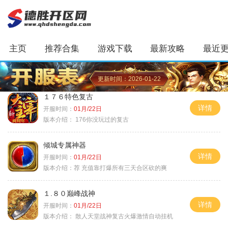
主页
推荐合集
游戏下载
最新攻略
最近
更新时间：2026-01-22
１７６特色复古
详情
开服时间：
01月/22日
版本介绍：
176你没玩过的复古
倾城专属神器
详情
开服时间：
01月/22日
版本介绍：
荐 充值靠打爆所有三天合区砍的爽
１.８０巅峰战神
详情
开服时间：
01月/22日
版本介绍：
散人天堂战神复古火爆激情自动挂机