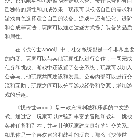
务、挑战副本和击败怪物来获取装备。每件装备都有自
己独特的属性和加成效果，玩家可以根据自己的需求和
游戏角色选择适合自己的装备。游戏中还有强化、进阶
和合成等玩法，玩家可以通过这些方式提升装备的品质
和属性。
在《找传世woool》中，社交系统也是一个非常重要
的内容。玩家可以与其他玩家组队进行合作，一同完成
任务和挑战。游戏中还设置了公会系统，玩家可以加入
公会与其他玩家共同建设和发展。公会内部可以进行交
流和互助，玩家之间可以分享游戏经验和资源，增加游
戏的乐趣。
《找传世woool》是一款充满刺激和乐趣的中文游
戏。通过它，玩家可以体验到丰富的冒险和战斗，挑战
各种任务和副本，并与其他玩家建立良好的社交关系。
如果你是一个喜欢冒险和战斗的玩家，那么《找传世