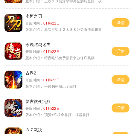
版本介绍：
上线１０倍爆率零冲全满玩全服一夜终极
永恒之刃
详情
开服时间：
01月/22日
版本介绍：
真实沙奖１２８８８公益微变单职业
今晚吃鸡迷失
详情
开服时间：
01月/22日
版本介绍：
暗夜吃鸡免费顶赞拿沙保底奖励
古界2
详情
开服时间：
01月/22日
版本介绍：
平民独家耐玩全靠打
复古微变沉默
详情
开服时间：
01月/22日
版本介绍：
顶赞+终极全靠打。神器靠打
３７裁决