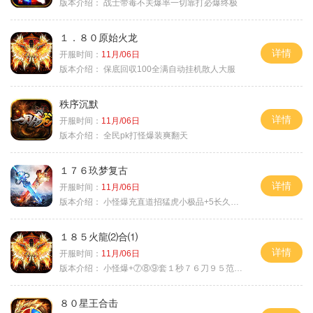
版本介绍：
战士带毒不关爆率一切靠打必爆终极
１．８０原始火龙
详情
开服时间：
11月/06日
版本介绍：
保底回収100全满自动挂机散人大服
秩序沉默
详情
开服时间：
11月/06日
版本介绍：
全民pk打怪爆装爽翻天
１７６玖梦复古
详情
开服时间：
11月/06日
版本介绍：
小怪爆充直道招猛虎小极品+5长久好玩
１８５火龍⑵合⑴
详情
开服时间：
11月/06日
版本介绍：
小怪爆+⑦⑧⑨套１秒７６刀９５范围捡
８０星王合击