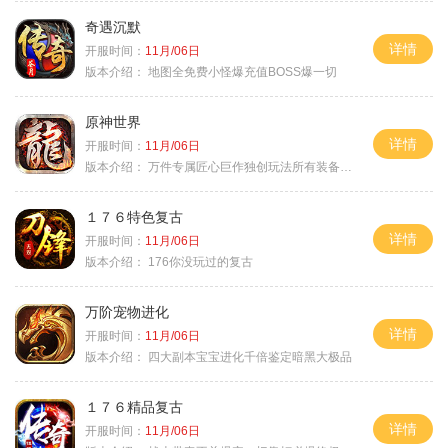
奇遇沉默
详情
开服时间：
11月/06日
版本介绍：
地图全免费小怪爆充值BOSS爆一切
原神世界
详情
开服时间：
11月/06日
版本介绍：
万件专属匠心巨作独创玩法所有装备靠打
１７６特色复古
详情
开服时间：
11月/06日
版本介绍：
176你没玩过的复古
万阶宠物进化
详情
开服时间：
11月/06日
版本介绍：
四大副本宝宝进化千倍鉴定暗黑大极品
１７６精品复古
详情
开服时间：
11月/06日