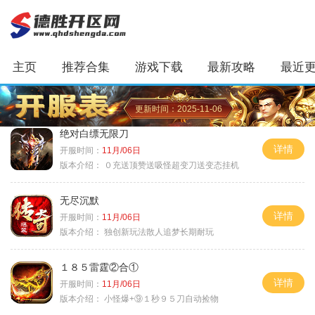
主页
推荐合集
游戏下载
最新攻略
最近
更新时间：2025-11-06
绝对白缥无限刀
详情
开服时间：
11月/06日
版本介绍：
０充送顶赞送吸怪超变刀送变态挂机
无尽沉默
详情
开服时间：
11月/06日
版本介绍：
独创新玩法散人追梦长期耐玩
１８５雷霆②合①
详情
开服时间：
11月/06日
版本介绍：
小怪爆+⑨１秒９５刀自动捡物