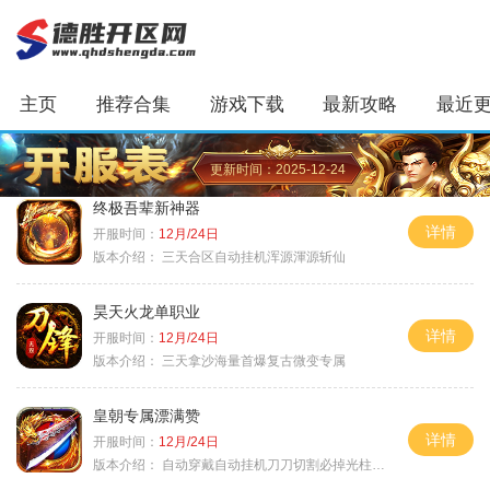
主页
推荐合集
游戏下载
最新攻略
最近
更新时间：2025-12-24
终极吾辈新神器
详情
开服时间：
12月/24日
版本介绍：
三天合区自动挂机浑源渾源斩仙
昊天火龙单职业
详情
开服时间：
12月/24日
版本介绍：
三天拿沙海量首爆复古微变专属
皇朝专属漂满赞
详情
开服时间：
12月/24日
版本介绍：
自动穿戴自动挂机刀刀切割必掉光柱自动