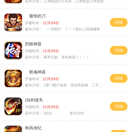
版本介绍：
江湖既是打打杀杀，江湖也是人情世故
最快的刀
详情
开服时间：
12月/24日
版本介绍：
一切靠打 ７７７级以上怪物爆终极
烈斩神器
详情
开服时间：
12月/24日
版本介绍：
爆率无敌、等你来战！！！！
斩魂神器
详情
开服时间：
12月/24日
版本介绍：
1零门槛打保值 送挂机捡物 三天合区
(仙剑迷失
详情
开服时间：
12月/24日
版本介绍：
((((((( 迷失仙剑 )))))
秋风传纪