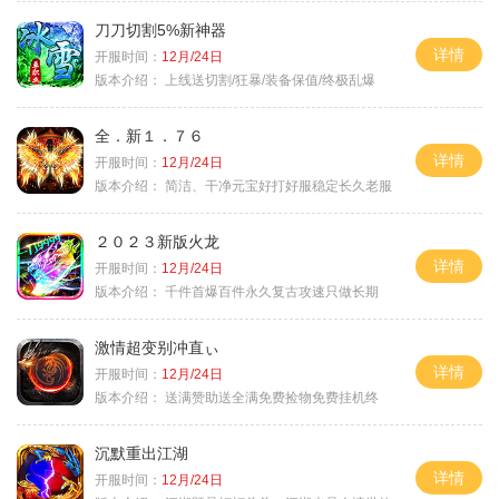
刀刀切割5%新神器
详情
开服时间：
12月/24日
版本介绍：
上线送切割/狂暴/装备保值/终极乱爆
全．新１．７６
详情
开服时间：
12月/24日
版本介绍：
简洁、干净元宝好打好服稳定长久老服
２０２３新版火龙
详情
开服时间：
12月/24日
版本介绍：
千件首爆百件永久复古攻速只做长期
激情超变别冲直ぃ
详情
开服时间：
12月/24日
版本介绍：
送满赞助送全满免费捡物免费挂机终
沉默重出江湖
详情
开服时间：
12月/24日