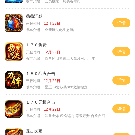
版本介绍：
会员独家一切装备靠打
鼎鼎沉默
详情
开服时间：
12月/22日
版本介绍：
全新玩法此生必玩
１７６免费
详情
开服时间：
12月/22日
版本介绍：
简单怀旧复古三天拿沙可玩一年
１８０烈火合击
详情
开服时间：
12月/22日
版本介绍：
星王+3套沙奖888激情稳定
１７６无极合击
详情
开服时间：
12月/22日
版本介绍：
装备全爆.轻松运九.等级好升.自捡自回
复古灵宠