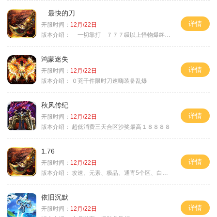
最快的刀
详情
开服时间：
12月/22日
版本介绍：
一切靠打 ７７７级以上怪物爆终极
鸿蒙迷失
详情
开服时间：
12月/22日
版本介绍：
０茺千件限时刀速嗨装备乱爆
秋风传纪
详情
开服时间：
12月/22日
版本介绍：
超低消费三天合区沙奖最高１８８８８
1.76
详情
开服时间：
12月/22日
版本介绍：
攻速、元素、极品、通宵5个区、白天10个区
依旧沉默
详情
开服时间：
12月/22日