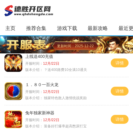
主页
推荐合集
游戏下载
最新攻略
最近
更新时间：2025-12-22
上线送400充值
详情
开服时间：
12月/22日
版本介绍：
？送400路费10全满10通关
１．８０一百火龙
详情
开服时间：
12月/22日
版本介绍：
独家特色散人激情统战奖励
兔年独家新神器
详情
开服时间：
12月/22日
版本介绍：
装备好打爆率超高憋尿打宝