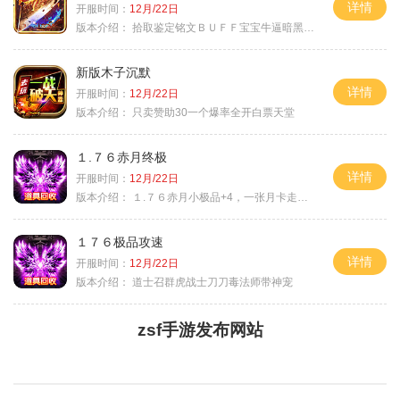
详情
开服时间：
12月/22日
版本介绍：
拾取鉴定铭文ＢＵＦＦ宝宝牛逼暗黑属性
新版木子沉默
详情
开服时间：
12月/22日
版本介绍：
只卖赞助30一个爆率全开白票天堂
１.７６赤月终极
详情
开服时间：
12月/22日
版本介绍：
１.７６赤月小极品+4，一张月卡走天涯b
１７６极品攻速
详情
开服时间：
12月/22日
版本介绍：
道士召群虎战士刀刀毒法师带神宠
zsf手游发布网站